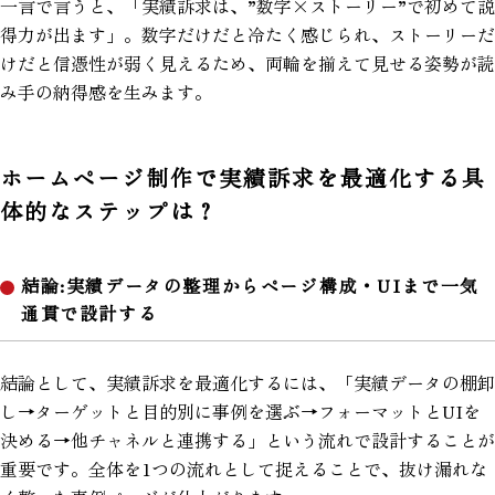
一言で言うと、「実績訴求は、”数字×ストーリー”で初めて説
得力が出ます」。数字だけだと冷たく感じられ、ストーリーだ
けだと信憑性が弱く見えるため、両輪を揃えて見せる姿勢が読
み手の納得感を生みます。
ホームページ制作で実績訴求を最適化する具
体的なステップは？
結論:実績データの整理からページ構成・UIまで一気
通貫で設計する
結論として、実績訴求を最適化するには、「実績データの棚卸
し→ターゲットと目的別に事例を選ぶ→フォーマットとUIを
決める→他チャネルと連携する」という流れで設計することが
重要です。全体を1つの流れとして捉えることで、抜け漏れな