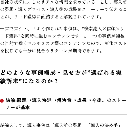
自社の状況に即したリアルな情報を求めている」とし、導入前
の課題・導入プロセス・導入後の成果をストーリーで伝えるこ
とが、リード獲得に直結すると解説されています。
一言で言うと、「よく作られた事例は、”検索流入×信頼×リ
ード獲得”を同時に生むコンテンツです」。一つの事例が複数
の目的で働くマルチタスク型のコンテンツなので、制作コスト
を投じても十分に見合うリターンが期待できます。
どのような事例構成・見せ方が”選ばれる実
績訴求”になるのか？
結論:課題→導入決定→解決策→成果→今後、のストー
リーが基本
結論として、導入事例は「導入前の課題」「導入の決め手」