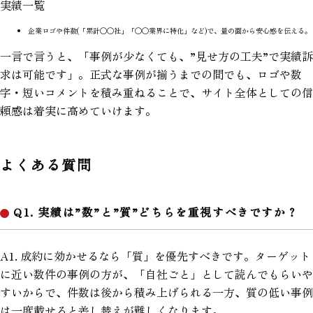
実績一覧
企業ロゴや件数(「累計◯◯社」「◯◯業界に特化」など)で、量の面から安心感を伝える。
一言で言うと、「事例が少なくても、”見せ方の工夫”で実績訴
求は可能です」。正式な事例が揃うまでの間でも、ロゴや数
字・短いコメントを積み重ねることで、サイト全体としての信
頼感は着実に高めていけます。
よくある質問
Q1. 実績は”数”と”質”どちらを重視すべきですか？
A1. 成約に効かせるなら「質」を優先すべきです。ターゲット
に近い数件の事例の方が、「自社ごと」として読んでもらいや
すいからで、件数は後から積み上げられる一方、質の低い事例
は一度載せると差し替えが難しくなります。