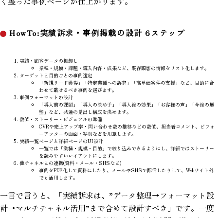
く整った事例ページが仕上がります。
HowTo:実績訴求・事例掲載の設計 6ステップ
実績・顧客データの棚卸し
業種・規模・課題・導入内容・成果など、既存顧客の情報をリスト化します。
ターゲットと目的ごとの事例選定
「新規リード獲得」「特定業種への訴求」「高単価案件の支援」など、目的に合
わせて載せるべき事例を選びます。
事例フォーマットの設計
「導入前の課題」「導入の決め手」「導入後の効果」「お客様の声」「今後の展
望」など、共通の見出し構成を決めます。
数値・ストーリー・ビジュアルの準備
CVRや売上アップ率・問い合わせ数の推移などの数値、担当者コメント、ビフォ
ーアフターの画面・写真などを用意します。
実績一覧ページと詳細ページのUI設計
一覧では「業種・規模・目的」で絞り込みできるようにし、詳細ではストーリー
を読みやすいレイアウトにします。
他チャネルとの連携(資料・メール・SNSなど)
事例をPDF化して資料にしたり、メールやSNSで配信したりして、Webサイト外
でも活用します。
一言で言うと、「実績訴求は、”データ整理→フォーマット設
計→マルチチャネル活用”まで含めて設計すべき」です。一度